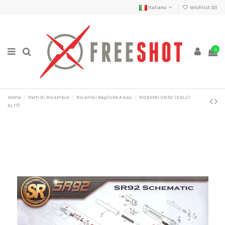
Italiano
Wishlist (
0
)
0
Home
Parti Di Ricambio
Ricambi Repliche A Gas
RICAMBI SR92 (DALL'1
AL 17)