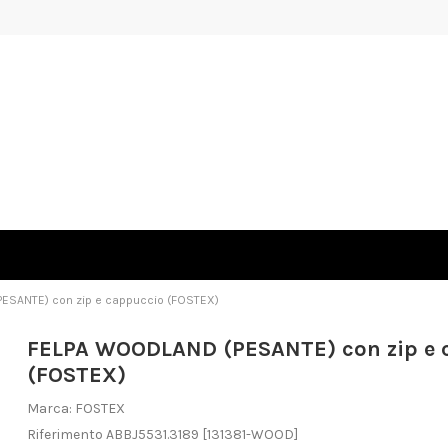
ESANTE) con zip e cappuccio (FOSTEX)
FELPA WOODLAND (PESANTE) con zip e 
(FOSTEX)
Marca:
FOSTEX
Riferimento
ABBJ5531.3189
[131381-WOOD]