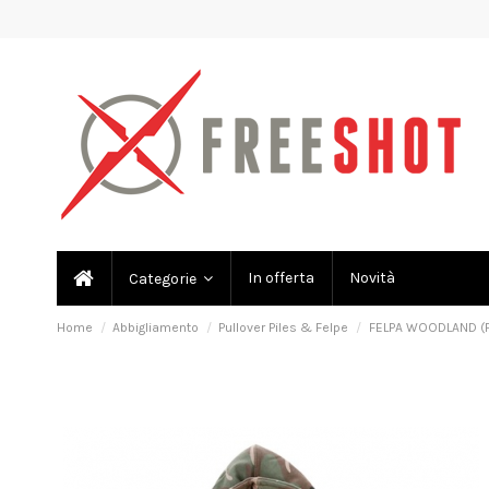
In offerta
Novità
Categorie
Home
Abbigliamento
Pullover Piles & Felpe
FELPA WOODLAND (P