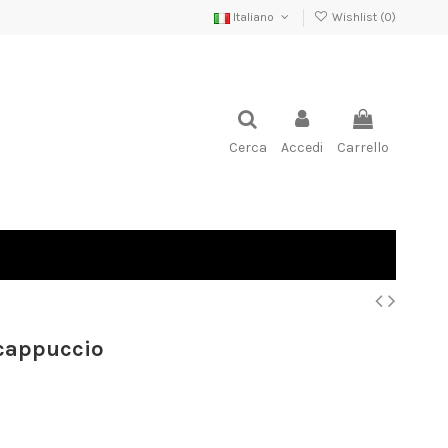
Italiano
Wishlist (
0
)
Cerca
Accedi
Carrello
cappuccio