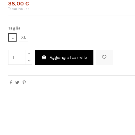
38,00 €
Tasse incluse
Taglia
L
XL
Aggiungi al carrello