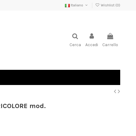
Italiano
Wishlist (
0
)
Cerca
Accedi
Carrello
RICOLORE mod.