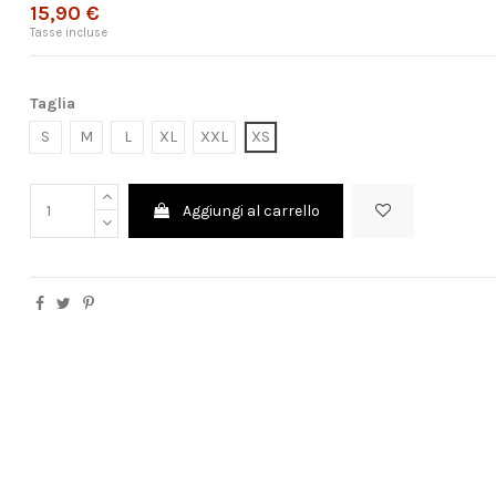
15,90 €
Tasse incluse
Taglia
S
M
L
XL
XXL
XS
Aggiungi al carrello