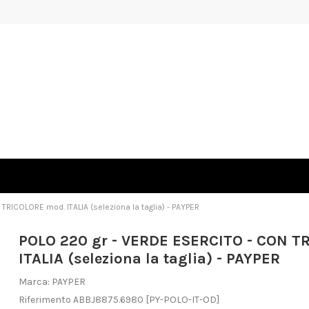
RICOLORE mod. ITALIA (seleziona la taglia) - PAYPER
POLO 220 gr - VERDE ESERCITO - CON T
ITALIA (seleziona la taglia) - PAYPER
Marca:
PAYPER
Riferimento
ABBJ8875.6980
[PY-POLO-IT-OD]