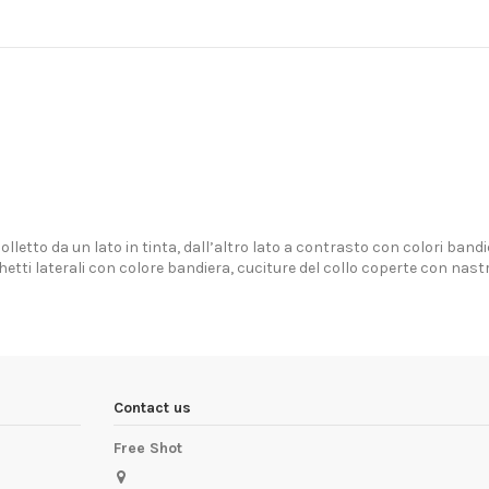
olletto da un lato in tinta, dall’altro lato a contrasto con colori band
ti laterali con colore bandiera, cuciture del collo coperte con nastro 
Contact us
Free Shot