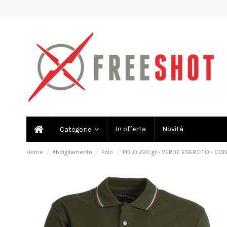
In offerta
Novità
Categorie
Home
Abbigliamento
Polo
POLO 220 gr - VERDE ESERCITO - CON T