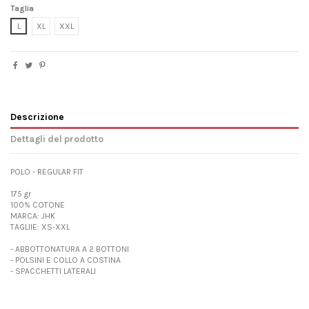
Taglia
L
XL
XXL
Descrizione
Dettagli del prodotto
POLO - REGULAR FIT
175 gr
100% COTONE
MARCA: JHK
TAGLIIE: XS-XXL
- ABBOTTONATURA A 2 BOTTONI
- POLSINI E COLLO A COSTINA
- SPACCHETTI LATERALI