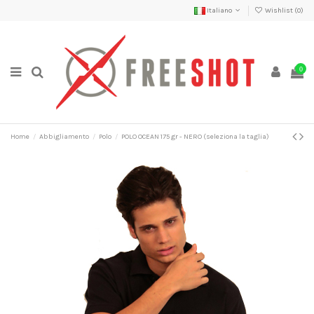
Italiano
Wishlist (
0
)
0
Home
Abbigliamento
Polo
POLO OCEAN 175 gr - NERO (seleziona la taglia)