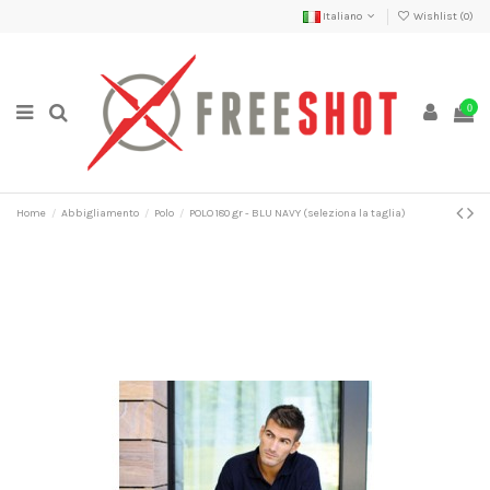
Italiano
Wishlist (
0
)
0
Home
Abbigliamento
Polo
POLO 180 gr - BLU NAVY (seleziona la taglia)