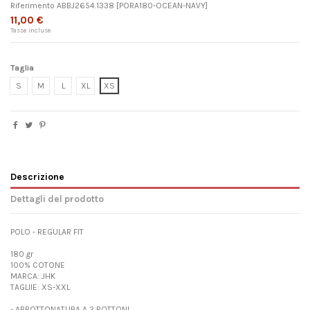
Riferimento
ABBJ2654.1338
[PORA180-OCEAN-NAVY]
11,00 €
Tasse incluse
Taglia
S
M
L
XL
XS
Descrizione
Dettagli del prodotto
POLO - REGULAR FIT
180 gr
100% COTONE
MARCA: JHK
TAGLIIE: XS-XXL
- ABBOTTONATURA A 2 BOTTONI