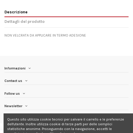
Descrizione
Dettagli del prodotto
NON VELCRATA DA APPLICARE IN TERMO ADESIONE
Informazioni
Contact us
Follow us
Newsletter
Questo sito utilizza cookie tecnici per salvare il carrello e le preferenze
dell'utente. Inoltre utilizza cookie di terze parti per delle semplici
statistiche anonime. Proseguendo con la navigazione, accetti le