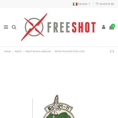
Italiano
Wishlist (
0
)
0
Home
Patch
Patch Termo-adesive
PATCH PUSHIN' OUR LUCK