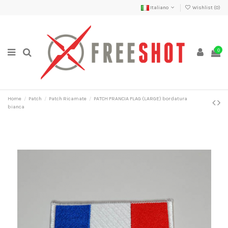
Italiano
Wishlist (
0
)
0
Home
Patch
Patch Ricamate
PATCH FRANCIA FLAG (LARGE) bordatura
bianca