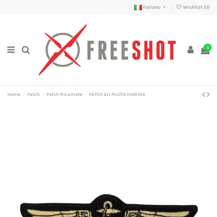
Italiano
Wishlist (
0
)
0
Home
Patch
Patch Ricamate
PATCH ALI PILOTA MARINA