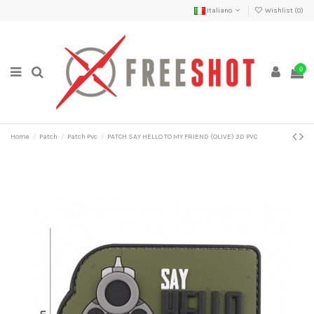
Italiano
Wishlist (
0
)
0
Home
Patch
Patch Pvc
PATCH SAY HELLO TO MY FRIEND (OLIVE) 3D PVC