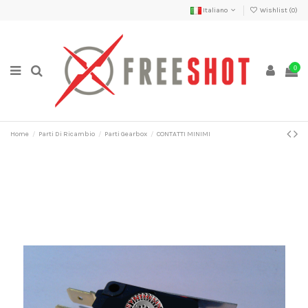
Italiano
Wishlist (
0
)
0
Home
Parti Di Ricambio
Parti Gearbox
CONTATTI MINIMI