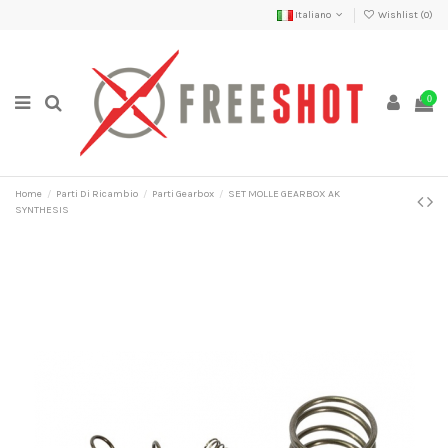
Italiano
Wishlist (
0
)
0
Home
Parti Di Ricambio
Parti Gearbox
SET MOLLE GEARBOX AK
SYNTHESIS