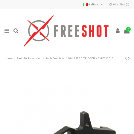
Italiano
Wishlist (
0
)
0
Home
Parti Di Ricambio
Parti Gearbox
M4 SPEED TRIGGER - SYNTHESIS