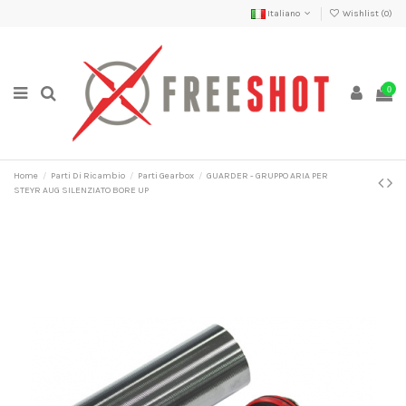
Italiano
Wishlist (
0
)
0
Home
Parti Di Ricambio
Parti Gearbox
GUARDER - GRUPPO ARIA PER
STEYR AUG SILENZIATO BORE UP