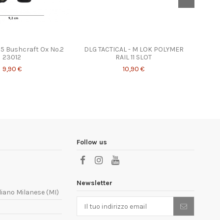
15 Bushcraft Ox No.2
DLG TACTICAL - M LOK POLYMER
PATC
23012
RAIL 11 SLOT
9,90 €
10,90 €
Follow us
Newsletter
liano Milanese (MI)