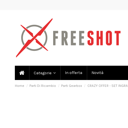
In offerta
Novità
Categorie
Home
Parti Di Ricambio
Parti Gearbox
CRAZY OFFER - SET INGRA