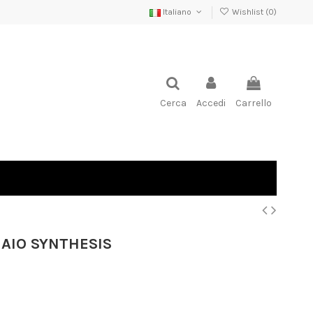
Italiano
Wishlist (
0
)
Cerca
Accedi
Carrello
IAIO SYNTHESIS