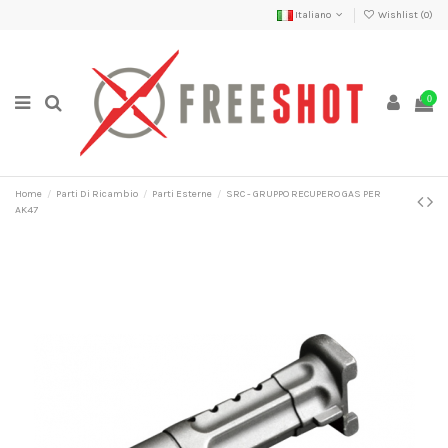
Italiano
Wishlist (
0
)
0
Home
Parti Di Ricambio
Parti Esterne
SRC - GRUPPO RECUPERO GAS PER
AK47