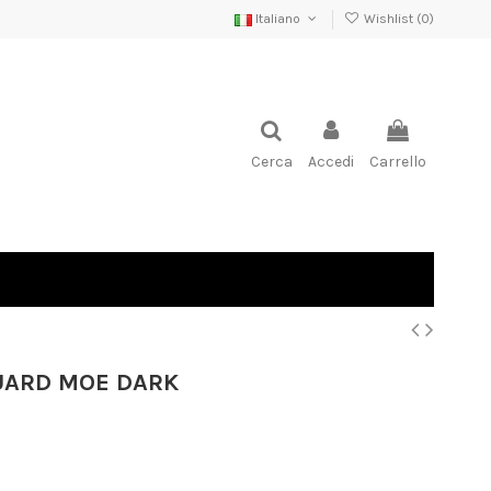
Italiano
Wishlist (
0
)
Cerca
Accedi
Carrello
UARD MOE DARK