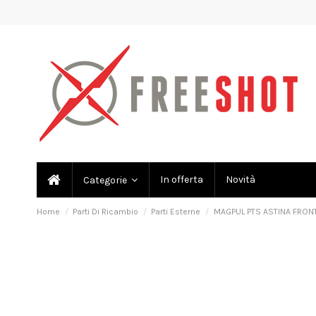
In offerta
Novità
Categorie
Home
Parti Di Ricambio
Parti Esterne
MAGPUL PTS ASTINA FRO