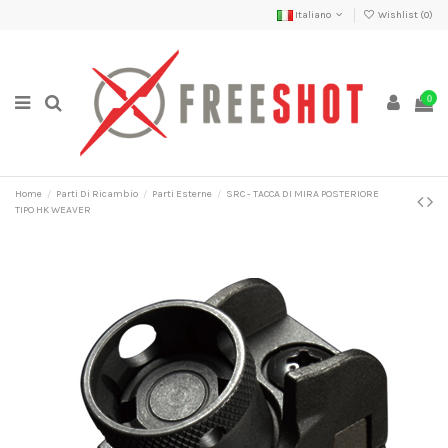
Italiano
Wishlist (
0
)
0
Home
Parti Di Ricambio
Parti Esterne
SRC - TACCA DI MIRA POSTERIORE
TIPO HK WEAVER