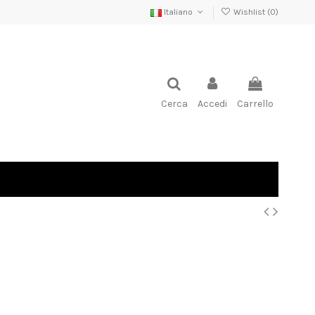
Italiano
Wishlist (
0
)
Cerca
Accedi
Carrello