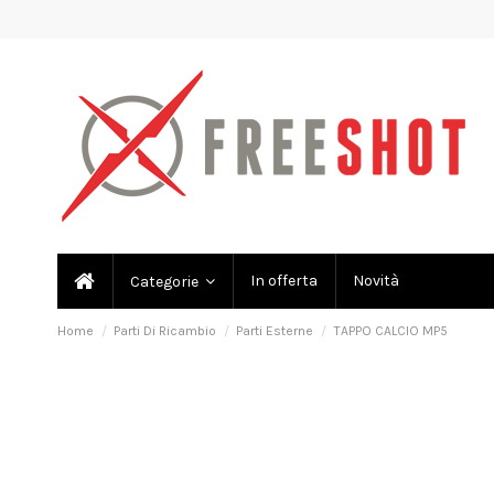
In offerta
Novità
Categorie
Home
Parti Di Ricambio
Parti Esterne
TAPPO CALCIO MP5