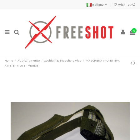
Italiano
Wishlist (
0
)
0
Home
Abbigliamento
Occhiali & Maschere Viso
MASCHERA PROTETTIVA
A RETE - tipo B - VERDE