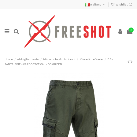
Italiano
Wishlist (
0
)
0
Home
Abbigliamento
Mimetiche & Uniformi
Mimetiche Varie
D5 -
PANTALONE - CARGO TACTICAL - OD GREEN