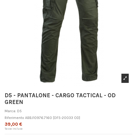
D5 - PANTALONE - CARGO TACTICAL - OD
GREEN
Marca:
D5
Riferimento
ABBJ10976.7160
[DF5-20033 OD]
39,00 €
Tasse incluse