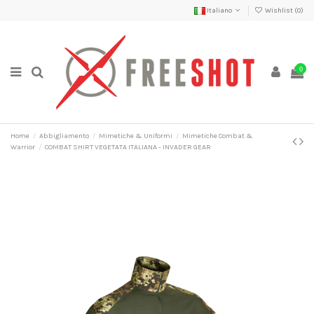
Italiano
Wishlist (
0
)
0
Home
Abbigliamento
Mimetiche & Uniformi
Mimetiche Combat &
Warrior
COMBAT SHIRT VEGETATA ITALIANA - INVADER GEAR