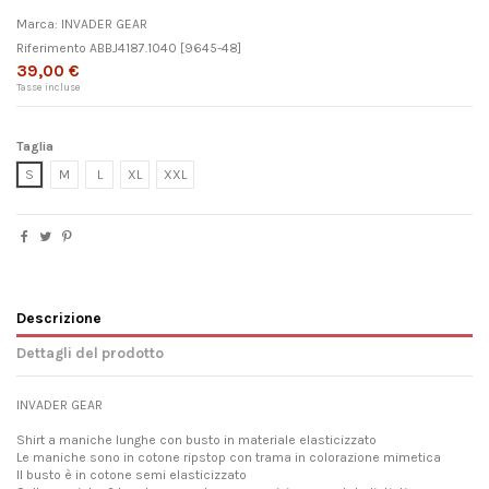
Marca:
INVADER GEAR
Riferimento
ABBJ4187.1040
[9645-48]
39,00 €
Tasse incluse
Taglia
S
M
L
XL
XXL
Descrizione
Dettagli del prodotto
INVADER GEAR
Shirt a maniche lunghe con busto in materiale elasticizzato
Le maniche sono in cotone ripstop con trama in colorazione mimetica
Il busto è in cotone semi elasticizzato