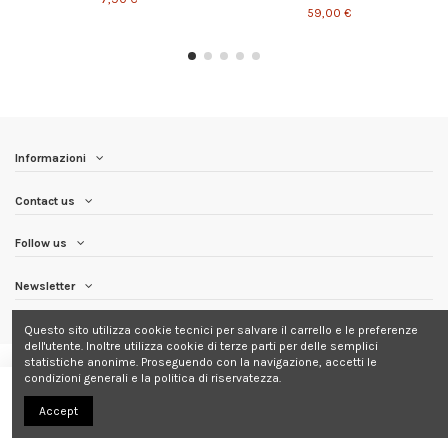
59,00 €
Informazioni
Contact us
Follow us
Newsletter
Questo sito utilizza cookie tecnici per salvare il carrello e le preferenze
dell'utente. Inoltre utilizza cookie di terze parti per delle semplici
statistiche anonime. Proseguendo con la navigazione, accetti le
condizioni generali e la politica di riservatezza.
Aggiungi al carrello
Accept