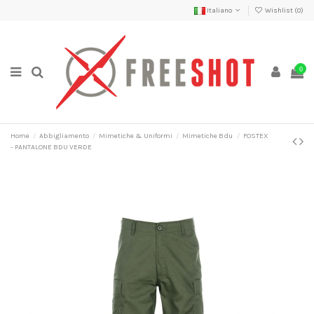
Italiano
Wishlist (
0
)
0
Home
Abbigliamento
Mimetiche & Uniformi
Mimetiche Bdu
FOSTEX
- PANTALONE BDU VERDE