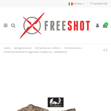
Italiano
Wishlist (
0
)
0
Home
Abbigliamento
Mimetiche & Uniformi
Mimetiche Acu
MIMETICA COMPLETA taglio ACU SNAKE-AU - MONGOOSE