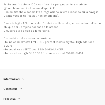
Pantalone: in cotone 100% con inserti e per ginocchiere morbide
(ginocchiere non incluse ma disponibili)
Con multitashe e possibilità di regolazione in vita e in fondo sulla caviglia.
Ottima vestibilità (regular, non americana).
Camicia taglio ACU: con velcri frontali e sulle spalle, le tasche frontali sono
oblique per un rapido accesso alla stesse.
Chiusura a zip e colllo alla coreana.
Disponibile nella stessa colorazione:
- telino copri elmetto EMERSON per fast (colore Kryptek Highlader)cod.
212216
- baseball cap VERTX cod. B9945-HIGHLANDER
- tattico chest rig MONGOOSE in snake- au cod. MG-CR-SNK-AU
Informazioni
Contact us
Follow us