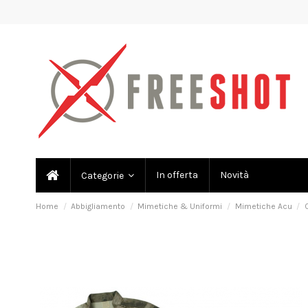
In offerta
Novità
Categorie
Home
Abbigliamento
Mimetiche & Uniformi
Mimetiche Acu