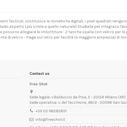
actical, sostituisce le mimetiche digitali, i pixel quadrati vengono
 fluido aspetto (più simile a quello naturale) Studiata per integrarsi fa
 possono allogiare le imbottiture - 2 tasche spalla con velcro per le p
unta di velcro - Piega sul retro per facilità (e maggiore ampiezza) di m
Contact us
Free Shot
Sede legale: v.Balduccio da Pisa, 5 - 20139 Milano (MI)
Sede operativa: v. del Tecchione, 48/d - 20098 San Giu
+39 02 98282851
info@freeshot.it