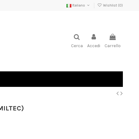
Italiano
Wishlist (
0
)
Cerca
Accedi
Carrello
MILTEC)