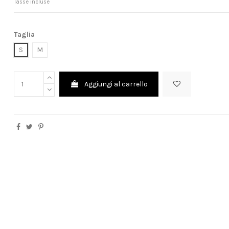
Tasse incluse
Taglia
S
M
Aggiungi al carrello