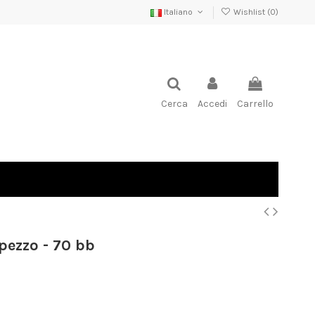
Italiano
Wishlist (
0
)
Cerca
Accedi
Carrello
ezzo - 70 bb