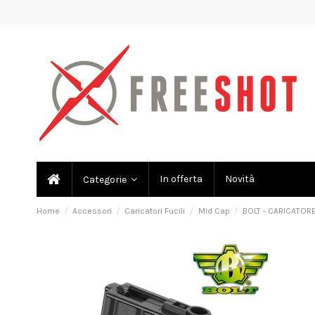
In offerta
Novità
Categorie
Home
Accessori
Caricatori Fucili
Mid Cap
BOLT - CARICATORE