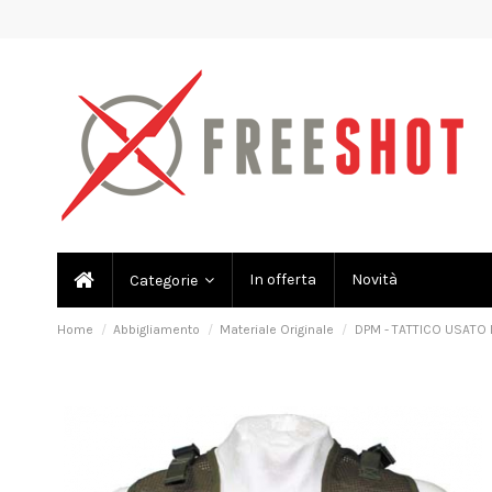
In offerta
Novità
Categorie
Home
Abbigliamento
Materiale Originale
DPM - TATTICO USATO