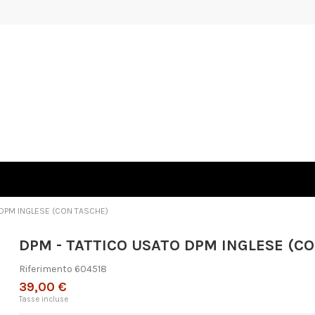
 DPM INGLESE (CON TASCHE)
DPM - TATTICO USATO DPM INGLESE (C
Riferimento
604518
39,00 €
Tasse incluse