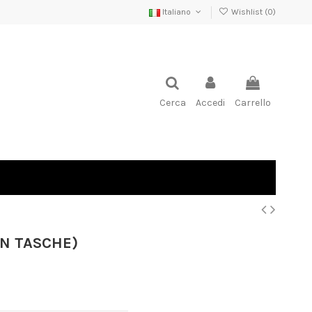
Italiano
Wishlist (
0
)
Cerca
Accedi
Carrello
ON TASCHE)