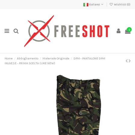
Italiano
Wishlist (
0
)
0
Home
Abbigliamento
Materiale Originale
DPM - PANTALONE DPM
INLGESE - PRIMA SCELTA (LIKE NEW)