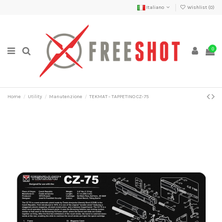
Italiano
Wishlist (
0
)
0
Home
Utility
Manutenzione
TEKMAT - TAPPETINO CZ-75