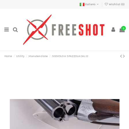
Italiano
Wishlist (
0
)
0
Home
Utility
Manutenzione
SCOVOLO A SPAZZOLA CAL.12