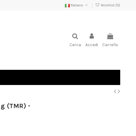
Italiano
Wishlist (
0
)
Cerca
Accedi
Carrello
ig (TMR) -