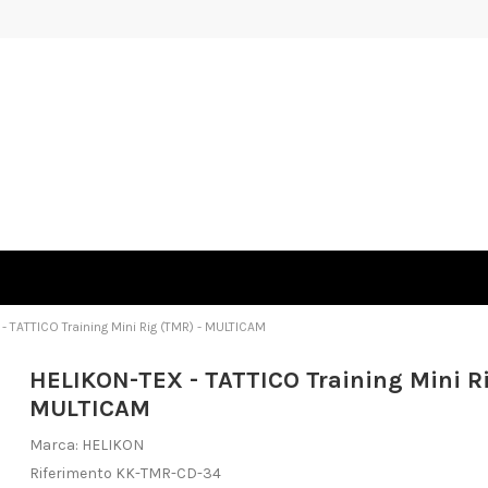
- TATTICO Training Mini Rig (TMR) - MULTICAM
HELIKON-TEX - TATTICO Training Mini R
MULTICAM
Marca:
HELIKON
Riferimento
KK-TMR-CD-34