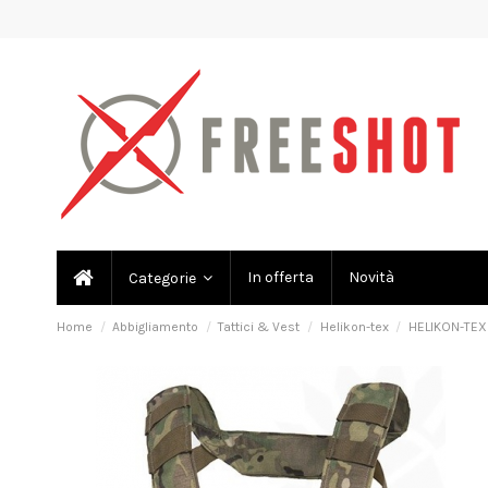
In offerta
Novità
Categorie
Home
Abbigliamento
Tattici & Vest
Helikon-tex
HELIKON-TEX 