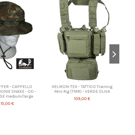
FFER - CAPPELLO
HELIKON-TEX - TATTICO Training
BOLT
ONIE SNAKE - OD -
Mini Rig (TMR) - VERDE OLIVA
CYCLE
E medium/large
MOL
109,00 €
15,00 €