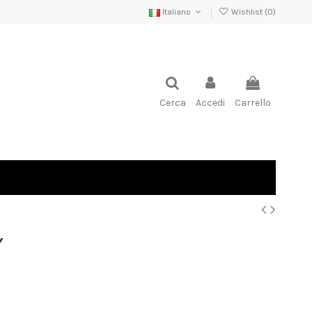
Italiano
Wishlist (
0
)
Cerca
Accedi
Carrello
Y