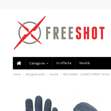
In offerta
Novità
Categorie
Home
Abbigliamento
Guanti
MECHANIX - GUANTO MPACT WOLF