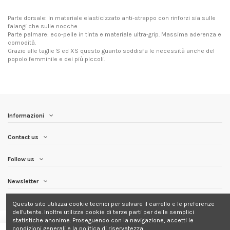
Parte dorsale: in materiale elasticizzato anti-strappo con rinforzi sia sulle
falangi che sulle nocche
Parte palmare: eco-pelle in tinta e materiale ultra-grip. Massima aderenza e
comodità.
Grazie alle taglie S ed XS questo guanto soddisfa le necessità anche del
popolo femminile e dei più piccoli.
Informazioni
Contact us
Follow us
Newsletter
Questo sito utilizza cookie tecnici per salvare il carrello e le preferenze
dell'utente. Inoltre utilizza cookie di terze parti per delle semplici
statistiche anonime. Proseguendo con la navigazione, accetti le
condizioni generali e la politica di riservatezza.