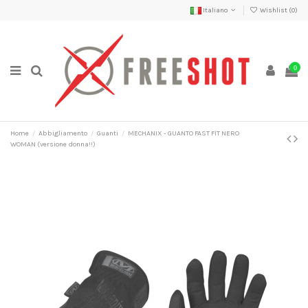
Italiano
Wishlist (
0
)
0
Home
Abbigliamento
Guanti
MECHANIX - GUANTO FAST FIT NERO
WOMAN (versione donna!!)