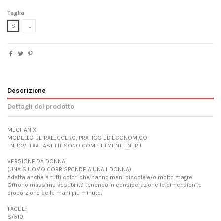
Taglia
S
L
Descrizione
Dettagli del prodotto
MECHANIX
MODELLO ULTRALEGGERO, PRATICO ED ECONOMICO
I NUOVI TAA FAST FIT SONO COMPLETMENTE NERI!
VERSIONE DA DONNA!
(UNA S UOMO CORRISPONDE A UNA L DONNA)
Adatta anche a tutti colori che hanno mani piccole e/o molto magre.
Offrono massima vestibilità tenendo in considerazione le dimensioni e
proporzione delle mani più minute.
TAGLIE:
S/510