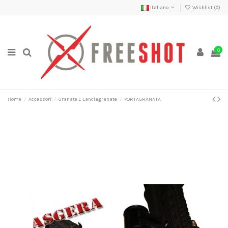
Italiano
Wishlist (
0
)
0
Home
Accessori
Granate E Lanciagranate
PORTAGRANATA