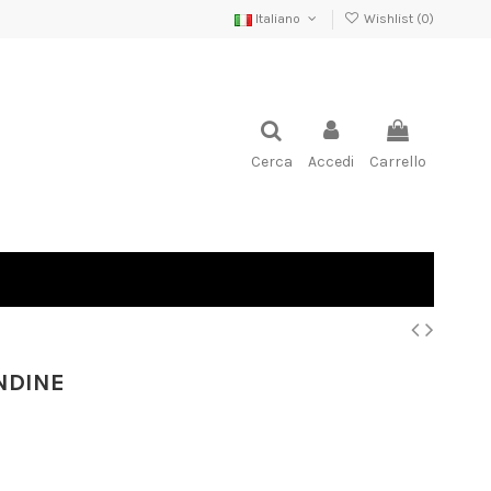
Italiano
Wishlist (
0
)
Cerca
Accedi
Carrello
NDINE