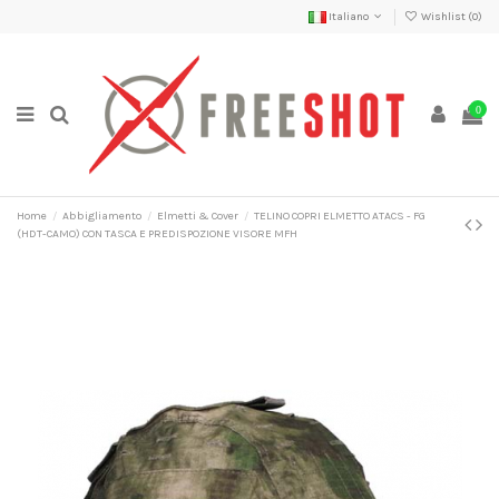
Italiano
Wishlist (
0
)
0
Home
Abbigliamento
Elmetti & Cover
TELINO COPRI ELMETTO ATACS - FG
(HDT-CAMO) CON TASCA E PREDISPOZIONE VISORE MFH