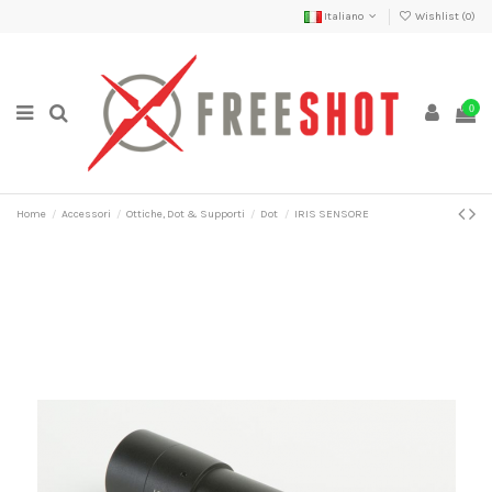
Italiano
Wishlist (
0
)
0
Home
Accessori
Ottiche, Dot & Supporti
Dot
IRIS SENSORE