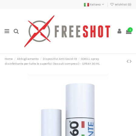
Italiano
Wishlist (
0
)
0
Home
Abbigliamento
Dispositivi Anti Covid-19
COKILL spray
disinfettante per tutte le superfici (tessuti compresi) - SPRAY 30 ML