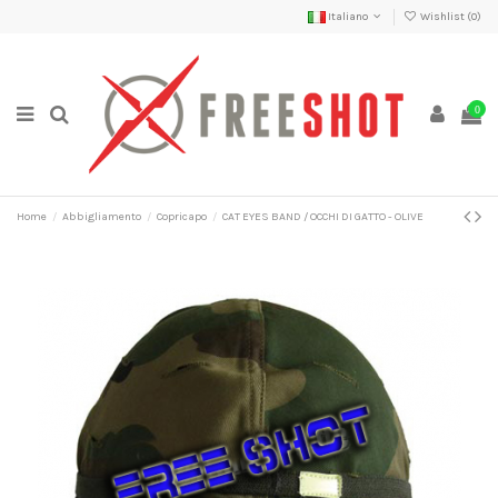
Italiano
Wishlist (
0
)
0
Home
Abbigliamento
Copricapo
CAT EYES BAND / OCCHI DI GATTO - OLIVE