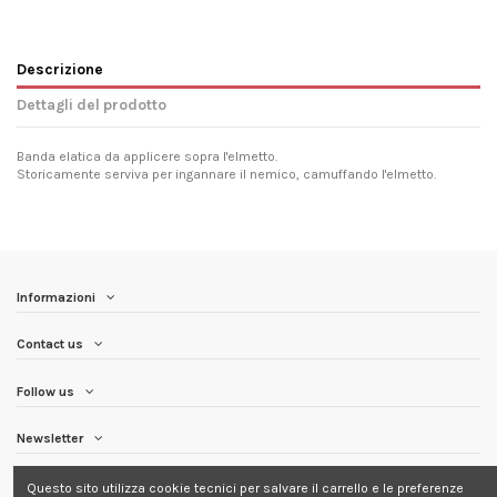
Descrizione
Dettagli del prodotto
Banda elatica da applicere sopra l'elmetto.
Storicamente serviva per ingannare il nemico, camuffando l'elmetto.
Informazioni
Contact us
Follow us
Newsletter
Questo sito utilizza cookie tecnici per salvare il carrello e le preferenze