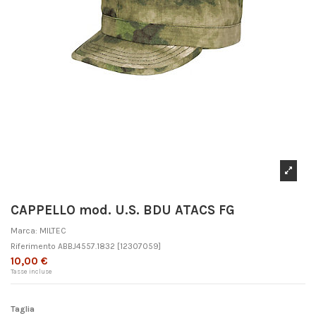
CAPPELLO mod. U.S. BDU ATACS FG
Marca:
MILTEC
Riferimento
ABBJ4557.1832
[12307059]
10,00 €
Tasse incluse
Taglia