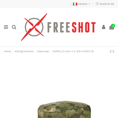
Italiano
Wishlist (
0
)
0
Home
Abbigliamento
Copricapo
CAPPELLO mod. U.S. BDU ATACS FG