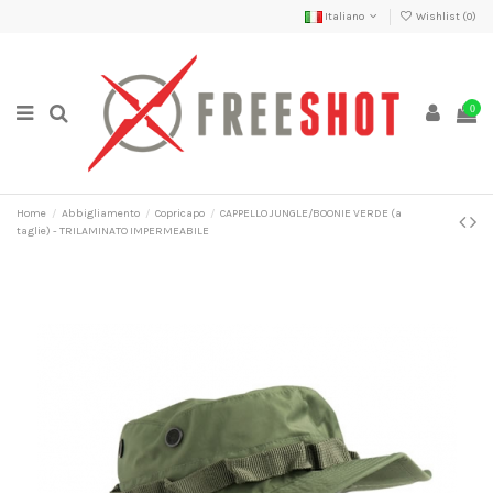
Italiano
Wishlist (
0
)
0
Home
Abbigliamento
Copricapo
CAPPELLO JUNGLE/BOONIE VERDE (a
taglie) - TRILAMINATO IMPERMEABILE