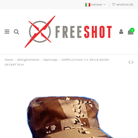
Italiano
Wishlist (
0
)
0
Home
Abbigliamento
Copricapo
CAPPELLO mod. U.S. BDU 6 COLORI
DESERT TG.M