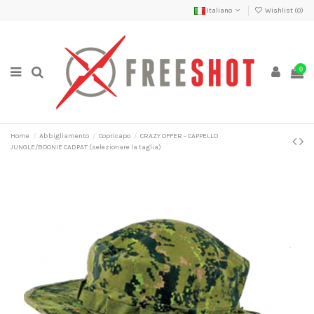
Italiano
Wishlist (
0
)
0
Home
Abbigliamento
Copricapo
CRAZY OFFER - CAPPELLO
JUNGLE/BOONIE CADPAT (selezionare la taglia)