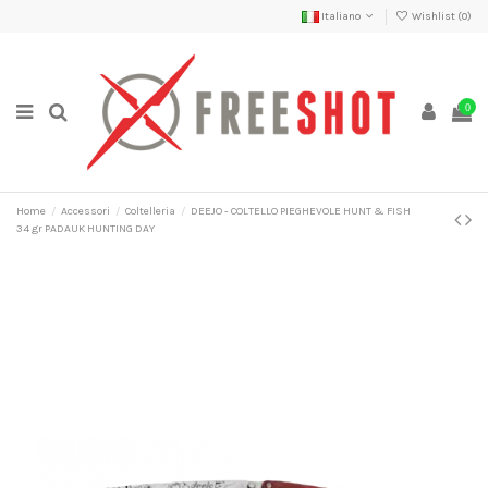
Italiano
Wishlist (
0
)
0
Home
Accessori
Coltelleria
DEEJO - COLTELLO PIEGHEVOLE HUNT & FISH
34 gr PADAUK HUNTING DAY