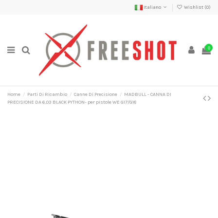
Italiano
Wishlist (
0
)
0
Home
Parti Di Ricambio
Canne Di Precisione
MADBULL - CANNA DI
PRECISIONE DA 6,03 BLACK PYTHON- per pistole WE G17/G18