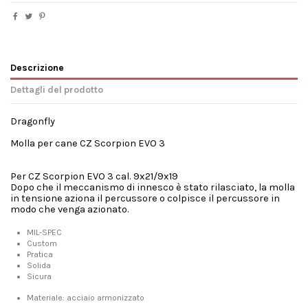
Descrizione
Dettagli del prodotto
Dragonfly
Molla per cane CZ Scorpion EVO 3
Per CZ Scorpion EVO 3 cal. 9x21/9x19
Dopo che il meccanismo di innesco è stato rilasciato, la molla
in tensione aziona il percussore o colpisce il percussore in
modo che venga azionato.
MIL-SPEC
Custom
Pratica
Solida
Sicura
Materiale: acciaio armonizzato