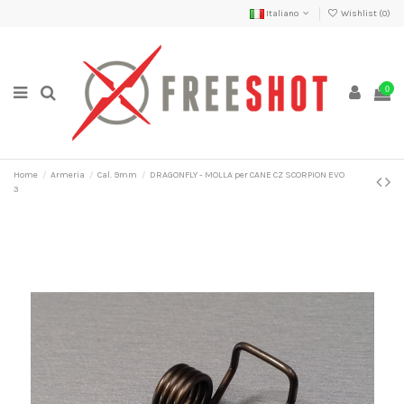
Italiano
Wishlist (
0
)
0
Home
Armeria
Cal. 9mm
DRAGONFLY - MOLLA per CANE CZ SCORPION EVO
3