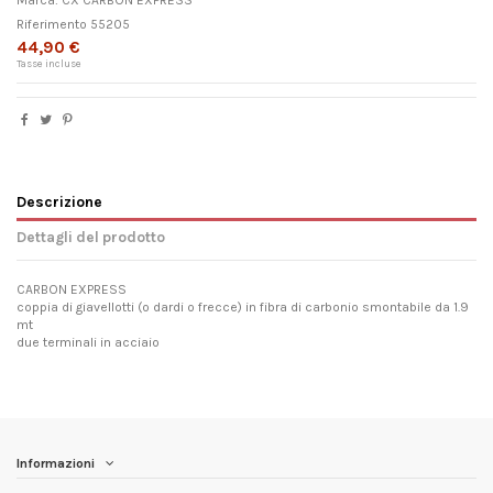
Marca:
CX CARBON EXPRESS
Riferimento
55205
44,90 €
Tasse incluse
Descrizione
Dettagli del prodotto
CARBON EXPRESS
coppia di giavellotti (o dardi o frecce) in fibra di carbonio smontabile da 1.9
mt
due terminali in acciaio
Informazioni