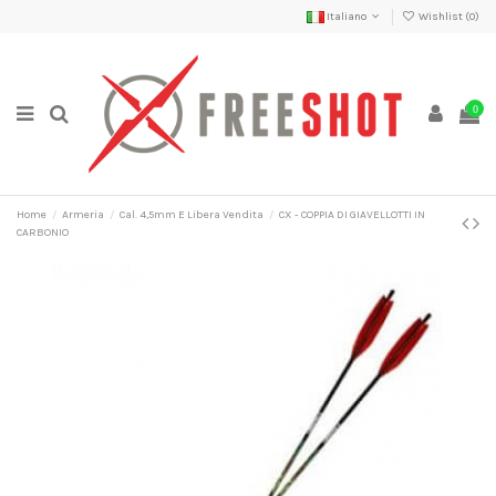
Italiano
Wishlist (
0
)
0
Home
Armeria
Cal. 4,5mm E Libera Vendita
CX - COPPIA DI GIAVELLOTTI IN
CARBONIO