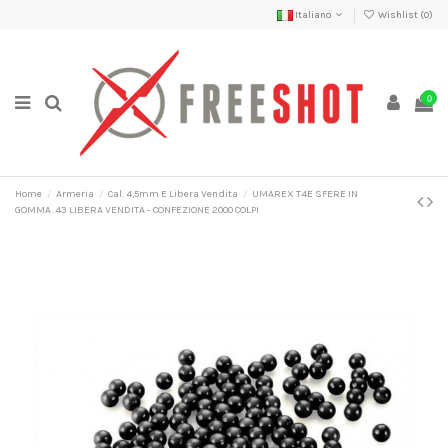
Italiano
Wishlist (
0
)
0
Home
Armeria
Cal. 4,5mm E Libera Vendita
UMAREX T4E SFERE IN
GOMMA .43 LIBERA VENDITA - CONFEZIONE 2000 COLPI