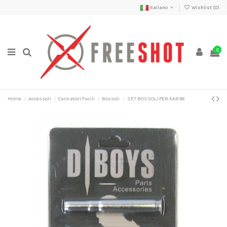
Italiano
Wishlist (
0
)
0
Home
Accessori
Caricatori Fucili
Bossoli
SET BOSSOLI PER KAR98