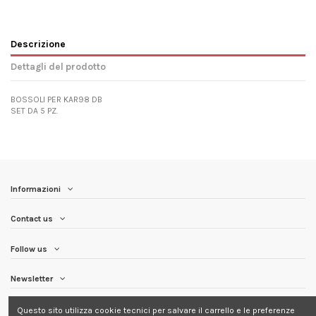
Descrizione
Dettagli del prodotto
BOSSOLI PER KAR98 DB
SET DA 5 PZ.
Informazioni
Contact us
Follow us
Newsletter
Questo sito utilizza cookie tecnici per salvare il carrello e le preferenze