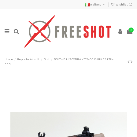
Italiano
Wishlist (
0
)
0
Home
Repliche Airsoft
Bolt
BOLT - BR47 COBRA KEYMOD DARK EARTH-
EBB