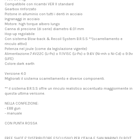
Compatibile con ricambi VER II standard
Gearbox rinforzato
Pistone in alluminio con tutti i denti in acciaio
Ingranaggi in acciaio
Motore: high torque albero lungo
Canna di precione (di serie) diametro 6.01 mm
Hop-up regolabile
Con sistema Blow-back & Recoil System B.R.S.S **(scarrellamento e
rinculo attivi)
Potenza nel joule (come da legislazione vigente)
Alimentazione:7.4V22C (Li-Po) o 11.1V15C (Li-Po) o 9.6V (Ni-mh o Ni-Cd) o 9.9v
(LIFE)
Colore:dark earth
Versione 4.0
Migliorati il sistema scarrellamento e diverse componenti.
** il sistema B.R.S.S offre un rinculo realistico accentuato maggiormente in
questa ultima verisone.
NELLA CONFEZIONE:
- EBB gun
- manuale
CON PUNTA ROSSA
FREE SHOT E' DISTRIBUTORE ESCLUSIVO PER L'ITALIA E SAN MARINO DI BOLT