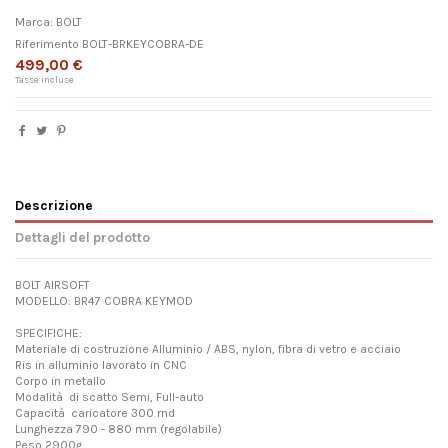
Marca:
BOLT
Riferimento
BOLT-BRKEYCOBRA-DE
499,00 €
Tasse incluse
Descrizione
Dettagli del prodotto
BOLT AIRSOFT
MODELLO: BR47 COBRA KEYMOD
SPECIFICHE:
Materiale di costruzione Alluminio / ABS, nylon, fibra di vetro e acciaio
Ris in alluminio lavorato in CNC
Corpo in metallo
Modalità di scatto Semi, Full-auto
Capacità caricatore 300 rnd
Lunghezza 790 - 880 mm (regolabile)
Peso 2900g